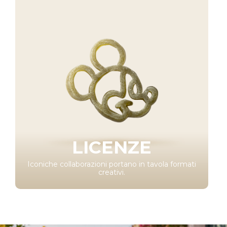
LICENZE
Iconiche collaborazioni portano in tavola formati
creativi.