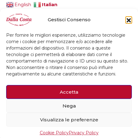
Italian
English
Gestisci Consenso
Per fornire le migliori esperienze, utilizziamo tecnologie
© 2026 Dalla Costa Alimentare Srl
come i cookie per memorizzare e/o accedere alle
informazioni del dispositivo. Il consenso a queste
Privacy Policy
Cookie Policy
Credits
tecnologie ci permetterà di elaborare dati come il
comportamento di navigazione o ID unici su questo sito.
Whistleblowing
Accessibilità
Non acconsentire o ritirare il consenso può influire
negativamente su alcune caratteristiche e funzioni.
Accetta
Nega
Visualizza le preferenze
Cookie Policy
Privacy Policy