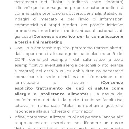
trattamento dei Titolari all’indirizzo sotto riportato)
affinché queste perseguano proprie e autonome finalità
commerciali e promozionali, ovvero, per analisi statistiche,
indagini di mercato e per l’invio di informazioni
commerciali sui propri prodotti e/o proprie iniziative
promozionali mediante i medesimi canali automatizzati
già citati (
Consenso specifico per la comunicazione
a terzi a fini marketing
);
Con il tuo consenso esplicito, potremmo trattare altresì i
dati appartenenti alle categorie particolari ex art.9 del
GDPR, come ad esempio i dati sulla salute (a titolo
esemplificativo eventuali allergie personali o intolleranze
alimentari) nel caso in cui tu abbia ritenuto necessario
comunicarle in sede di richiesta di informazione o di
formulazione di reclami (
Consenso
esplicito
trattamento dei dati di salute come
allergie e intolleranze alimentari
). La natura del
conferimento dei dati da parte tua è se facoltativa;
tuttavia, in mancanza, i Titolari non potranno gestire e
rispondere alla sua richiesta di informazioni.
Infine, potremmo utilizzare i tuoi dati personali anche allo
scopo accertare, esercitare e/o difendere un nostro
diritto /o di un terzo in sede giudiziaria o in ambito