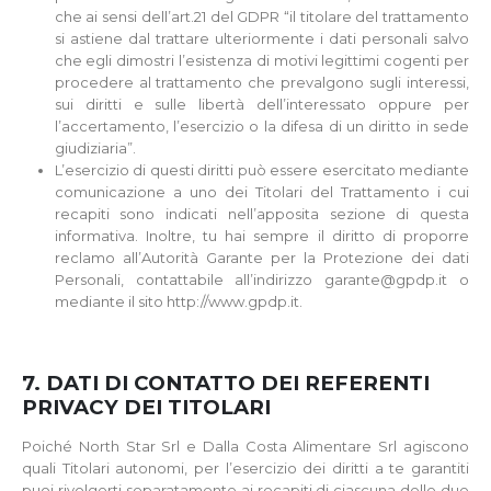
che ai sensi dell’art.21 del GDPR “il titolare del trattamento
si astiene dal trattare ulteriormente i dati personali salvo
che egli dimostri l’esistenza di motivi legittimi cogenti per
procedere al trattamento che prevalgono sugli interessi,
sui diritti e sulle libertà dell’interessato oppure per
l’accertamento, l’esercizio o la difesa di un diritto in sede
giudiziaria”.
L’esercizio di questi diritti può essere esercitato mediante
comunicazione a uno dei Titolari del Trattamento i cui
recapiti sono indicati nell’apposita sezione di questa
informativa. Inoltre, tu hai sempre il diritto di proporre
reclamo all’Autorità Garante per la Protezione dei dati
Personali, contattabile all’indirizzo garante@gpdp.it o
mediante il sito http://www.gpdp.it.
7. DATI DI CONTATTO DEI REFERENTI
PRIVACY DEI TITOLARI
Poiché North Star Srl e Dalla Costa Alimentare Srl agiscono
quali Titolari autonomi, per l’esercizio dei diritti a te garantiti
puoi rivolgerti separatamente ai recapiti di ciascuna delle due