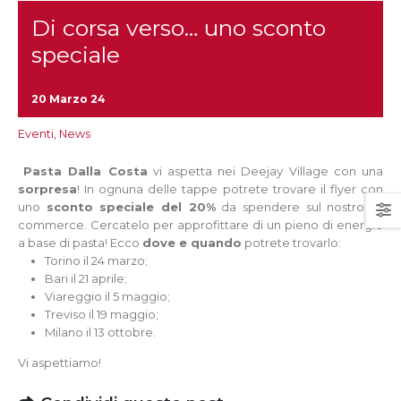
Di corsa verso… uno sconto
speciale
20 Marzo 24
Eventi
,
News
Pasta Dalla Costa
vi aspetta nei Deejay Village con una
sorpresa
!
In ognuna delle tappe potrete trovare il flyer con
uno
sconto speciale del 20%
da spendere sul nostro e-
commerce. Cercatelo per approfittare di un pieno di energie
a base di pasta!
Ecco
dove e quando
potrete trovarlo:
Torino il 24 marzo;
Bari il 21 aprile;
Viareggio il 5 maggio;
Treviso il 19 maggio;
Milano il 13 ottobre.
Vi aspettiamo!