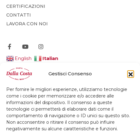
CERTIFICAZIONI
CONTATTI
LAVORA CON NOI
Italian
English
Gestisci Consenso
Per fornire le migliori esperienze, utilizziamo tecnologie
© 2026 Dalla Costa Alimentare Srl
come i cookie per memorizzare e/o accedere alle
informazioni del dispositivo. Il consenso a queste
Privacy Policy
Cookie Policy
Credits
tecnologie ci permetterà di elaborare dati come il
comportamento di navigazione o ID unici su questo sito.
Whistleblowing
Accessibilità
Non acconsentire o ritirare il consenso può influire
negativamente su alcune caratteristiche e funzioni.