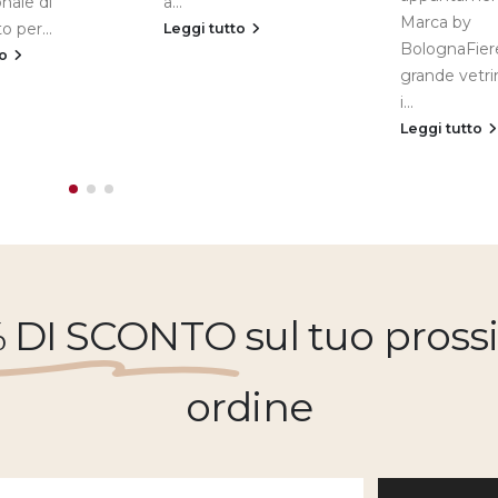
nale di
a...
Marca by
o per...
Leggi tutto
BolognaFier
to
grande vetri
i...
Leggi tutto
% DI SCONTO
sul tuo pros
ordine