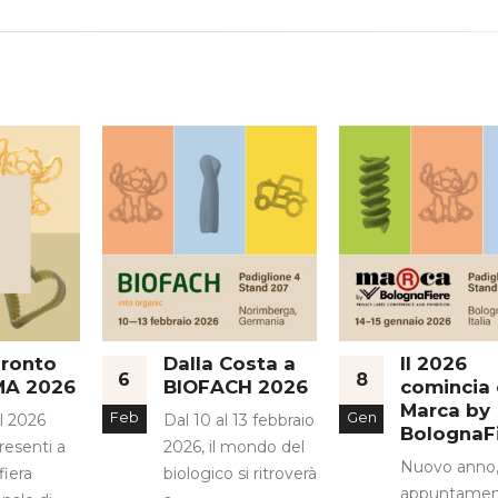
pronto
Dalla Costa a
Il 2026
6
8
MA 2026
BIOFACH 2026
comincia
Marca by
Feb
Gen
l 2026
Dal 10 al 13 febbraio
BolognaF
esenti a
2026, il mondo del
Nuovo anno
fiera
biologico si ritroverà
appuntamen