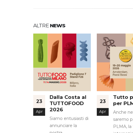
ALTRE
NEWS
Dalla Costa al
Tutto 
23
23
TUTTOFOOD
per PL
2026
Apr
Apr
Anche ne
Siamo entusiasti di
saremo pr
annunciare la
PLMA, la 
nostra