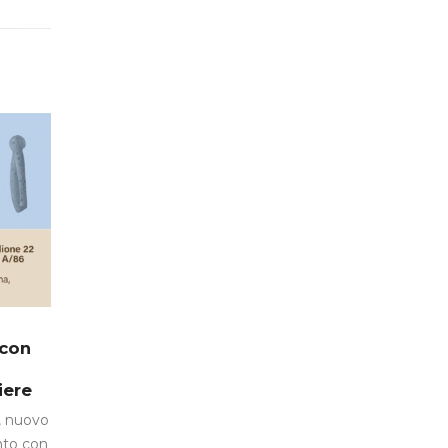
Dalla Costa ad
Pasta Dalla
1
10
 con
Anuga 2025
Costa a Fre
From 2025
Ott
Giu
Manca pochissimo
iere
Prima dell’inizio
all’inizio di Anuga, la
, nuovo
dell’estate,
più grande fiera
to con
concludiamo u