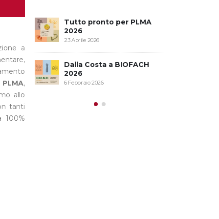
Tutto pronto per PLMA
Un Nat
2026
con Pa
23 Aprile 2026
3 Novemb
zione a
mentare,
Dalla Costa a BIOFACH
Dalla 
tamento
2026
1 Ottobre 
e
PLMA
,
6 Febbraio 2026
amo allo
n tanti
ta 100%