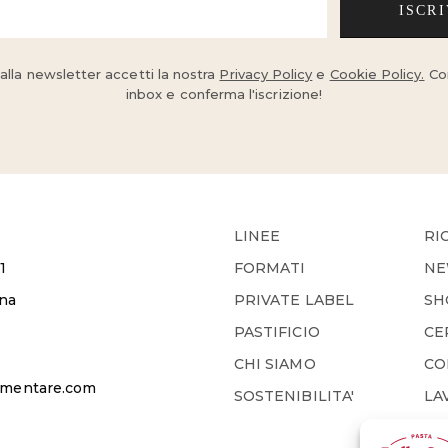
ISCRI
 alla newsletter accetti la nostra
Privacy Policy
e
Cookie Policy.
Con
inbox e conferma l'iscrizione!
LINEE
RI
1
FORMATI
NE
ana
PRIVATE LABEL
SH
PASTIFICIO
CE
CHI SIAMO
CO
limentare.com
SOSTENIBILITA'
LA