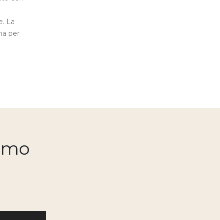
internazionale
periodo intenso
dell’agroalimentare,
e. La
partecipazione 
che si...
na per
più importanti
Leggi tutto
fiere...
Leggi tutto
simo