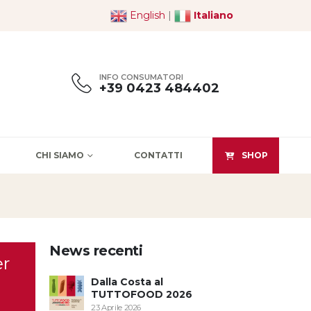
English
|
Italiano
INFO CONSUMATORI
+39 0423 484402
CHI SIAMO
CONTATTI
SHOP
News recenti
er
Dalla Costa al
Il 202
TUTTOFOOD 2026
Marca 
23 Aprile 2026
8 Gennaio