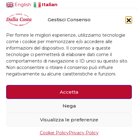
Italian
English
Gestisci Consenso
Per fornire le migliori esperienze, utilizziamo tecnologie
© 2026 Dalla Costa Alimentare Srl
come i cookie per memorizzare e/o accedere alle
informazioni del dispositivo. Il consenso a queste
Privacy Policy
Cookie Policy
Credits
tecnologie ci permetterà di elaborare dati come il
comportamento di navigazione o ID unici su questo sito.
Whistleblowing
Accessibilità
Non acconsentire o ritirare il consenso può influire
negativamente su alcune caratteristiche e funzioni.
Accetta
Nega
Visualizza le preferenze
Cookie Policy
Privacy Policy