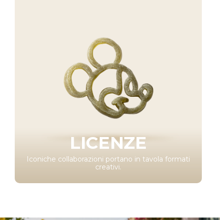
LICENZE
Iconiche collaborazioni portano in tavola formati
creativi.