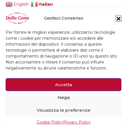
Italian
English
Gestisci Consenso
Per fornire le migliori esperienze, utilizziamo tecnologie
© 2026 Dalla Costa Alimentare Srl
come i cookie per memorizzare e/o accedere alle
informazioni del dispositivo. Il consenso a queste
Privacy Policy
Cookie Policy
Credits
tecnologie ci permetterà di elaborare dati come il
comportamento di navigazione o ID unici su questo sito.
Whistleblowing
Accessibilità
Non acconsentire o ritirare il consenso può influire
negativamente su alcune caratteristiche e funzioni.
Accetta
Nega
Visualizza le preferenze
Cookie Policy
Privacy Policy