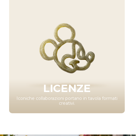
LICENZE
Iconiche collaborazioni portano in tavola formati
creativi.