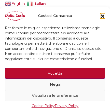
Italian
English
Gestisci Consenso
Per fornire le migliori esperienze, utilizziamo tecnologie
© 2026 Dalla Costa Alimentare Srl
come i cookie per memorizzare e/o accedere alle
informazioni del dispositivo. Il consenso a queste
Privacy Policy
Cookie Policy
Credits
tecnologie ci permetterà di elaborare dati come il
comportamento di navigazione o ID unici su questo sito.
Whistleblowing
Accessibilità
Non acconsentire o ritirare il consenso può influire
negativamente su alcune caratteristiche e funzioni.
Accetta
Nega
Visualizza le preferenze
Cookie Policy
Privacy Policy