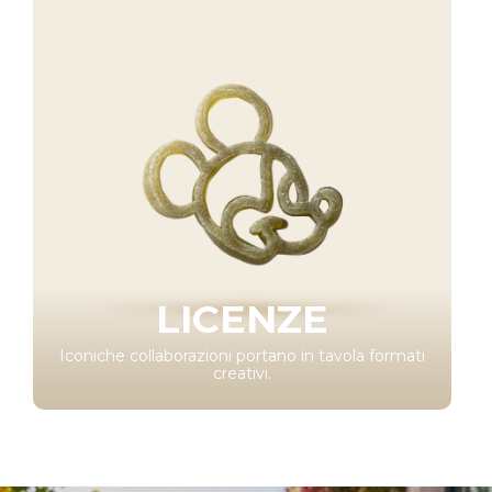
LICENZE
Iconiche collaborazioni portano in tavola formati
creativi.