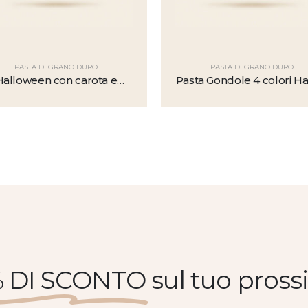
PASTA DI GRANO DURO
PASTA DI GRANO DURO
Halloween con carota e
Pasta Gondole 4 colori H
carota nera
Pasta
% DI SCONTO
sul tuo pros