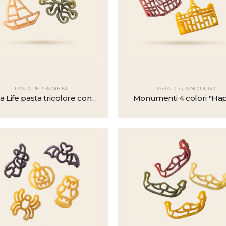
PASTA PER BAMBINI
PASTA DI GRANO DURO
a Life pasta tricolore con
Monumenti 4 colori "Ha
pomodoro e spinaci
Pasta"