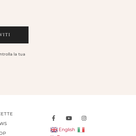
VITI
trolla la tua
CETTE
WS
English
OP