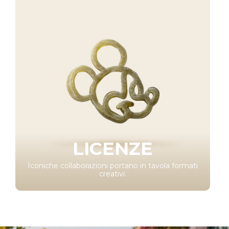
LICENZE
Iconiche collaborazioni portano in tavola formati
creativi.