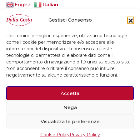
Italian
English
Gestisci Consenso
Per fornire le migliori esperienze, utilizziamo tecnologie
© 2026 Dalla Costa Alimentare Srl
come i cookie per memorizzare e/o accedere alle
informazioni del dispositivo. Il consenso a queste
Privacy Policy
Cookie Policy
Credits
tecnologie ci permetterà di elaborare dati come il
comportamento di navigazione o ID unici su questo sito.
Whistleblowing
Accessibilità
Non acconsentire o ritirare il consenso può influire
negativamente su alcune caratteristiche e funzioni.
Accetta
Nega
Visualizza le preferenze
Cookie Policy
Privacy Policy