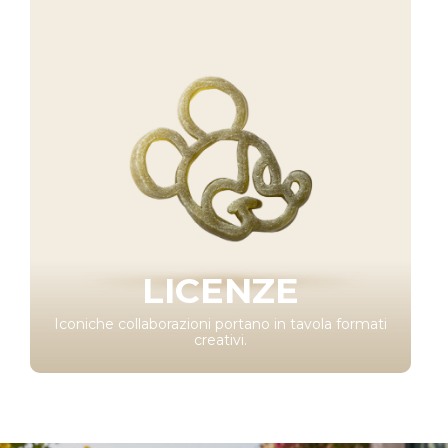
LICENZE
Iconiche collaborazioni portano in tavola formati
creativi.