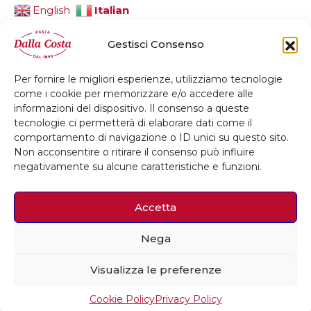
Italian
English
Gestisci Consenso
Per fornire le migliori esperienze, utilizziamo tecnologie
© 2026 Dalla Costa Alimentare Srl
come i cookie per memorizzare e/o accedere alle
informazioni del dispositivo. Il consenso a queste
Privacy Policy
Cookie Policy
Credits
tecnologie ci permetterà di elaborare dati come il
comportamento di navigazione o ID unici su questo sito.
Whistleblowing
Accessibilità
Non acconsentire o ritirare il consenso può influire
negativamente su alcune caratteristiche e funzioni.
Accetta
Nega
Visualizza le preferenze
Cookie Policy
Privacy Policy