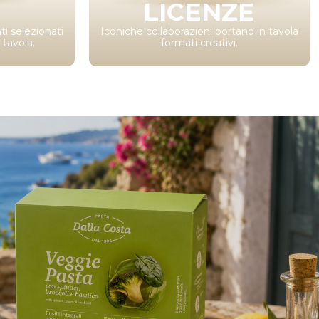
LICENZE
ti selezionati
Iconiche collaborazioni portano in tavola
 tavola.
formati creativi.