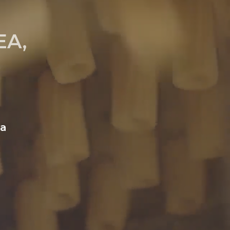
EA,
da