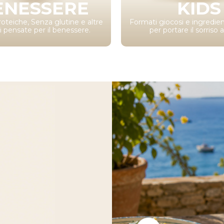
ENESSERE
KIDS
oteiche, Senza glutine e altre
Formati giocosi e ingredien
ti pensate per il benessere.
per portare il sorriso a