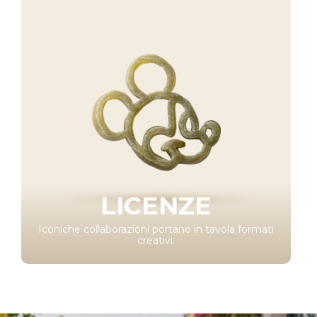
LICENZE
Iconiche collaborazioni portano in tavola formati
creativi.