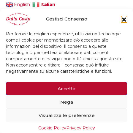
Italian
English
Gestisci Consenso
Per fornire le migliori esperienze, utilizziamo tecnologie
© 2026 Dalla Costa Alimentare Srl
come i cookie per memorizzare e/o accedere alle
informazioni del dispositivo. Il consenso a queste
Privacy Policy
Cookie Policy
Credits
tecnologie ci permetterà di elaborare dati come il
comportamento di navigazione o ID unici su questo sito.
Whistleblowing
Accessibilità
Non acconsentire o ritirare il consenso può influire
negativamente su alcune caratteristiche e funzioni.
Accetta
Nega
Visualizza le preferenze
Cookie Policy
Privacy Policy